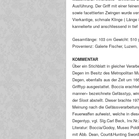
Ausführung. Der Griff mit einer fein
sowie facettierten Zwingen wurde ver
Vierkantige, schmale Klinge ( Länge 8
kannelierte und anschliessend in tief
Gesamtlänge: 103 cm Gewicht: 510 
Provenienz: Galerie Fischer, Luzern,
KOMMENTAR
Über ein Stichblatt in gleicher Verar
Degen im Besitz des Metropolitan Mus
Degen, ebenfalls aus der Zeit um 16
Grifftyp ausgestattet. Boccia erachte
manner» bezeichnete Gefässtyp, wird
der Sloot abstellt. Dieser brachte 19
Meinung nach die Gefässverarbeitun
Feuerwaffen aufweist, welche in die
Degentyp, vgl. Slg.Carl Beck, Inv.Nr
Literatur: Boccia/Godoy, Museo Poldi
mit Abb. Dean, Court&Hunting Swords 