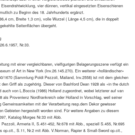
en Eisendrahtwicklung, vier dünnen, vertikal eingesetzten Eisenschienen
mutlich zu Beginn des 18. Jahrhunderts ergänzt.
6,4 cm, Breite 1,3 cm), volle Wurzel ( Länge 4,5 cm), die in doppelt
 gekehlte Seitenflächen übergeht.
g
 26.6.1957, Nr.33.
beitung mit einer vergleichbaren, vielfigurigen Belagerungsszene verfügt ein
eum of Art in New York (Inv.26.145.270). Ein weiterer «holländischer»
60/1670 (Sammlung Poldi Pezzoli, Mailand, Inv.2558) ist mit dem gleichen
t den Griff als zugehörig. Dieser von Bashford Dean 1928 als «in the dutch
 auch von L.Boccia (1986) Holland zugeordnet, wobei letzterer auf van
78 als Provenienz Nordfrankreich oder Holland in Vorschlag, weil seiner
g Gemeinsamkeiten mit der Verarbeitung resp.dem Dekor gewisser
sen Gebieten hergestellt worden sind. Für weitere Angaben zu diesem
.397, Katalog Morges Nr.33 mit Abb.
 Pezzoli, Armeria II, S.451-452, Nr.678 mit Abb., speziell S.455, Nr.695
op.cit., S.11, Nr.2 mit Abb. V.Norman, Rapier & Small-Sword op.cit.,