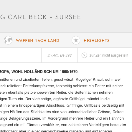
Inv.-Nr.: Be 398
zur Zeit nicht ausgestellt
OPA, WOHL HOLLÄNDISCH UM 1660/1670.
ittenen und ziselierten Teilen, geschwärzt. Kugeliger Knauf, schmaler
ark reliefiert: Reiterkampfszene, terzseitig schiesst ein Reiter mit seiner
deten ebenfalls pistolenbewehrten Reiter, die Seitenflächen nehmen
en Turm ein. Der vierkantige, ergänzte Griffbügel mündet in die
t in einem knospenartigen Abschluss, Griffringe. Griffbasis beidseitig mit
rmigen Hälften des Stichblattes sind von unterschiedlicher Grösse, Dekor:
figurige Belagerungsszene, im Vordergrund mehrere Reiter und ein Fähnrich
rgrund ein mit Türmen verstärkter, von zahlreichen Verteidigern besetzter
ildkonzept aber in einer vergleichsweise planeren und einfacheren