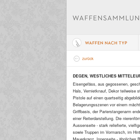
zurück
DEGEN, WESTLICHES MITTELEUR
Eisengefäss, aus gegossenen, geschn
Hals, Vernietknauf, Dekor teilweise st
Pistole auf einen quartseitig abgebil
Belagerungsszenen vor einem mächtig
Griffbasis, der Parierstangenarm ende
einer Reiterdarstellung. Die nierenfö
Aussenseite - stark reliefierte, viel
sowie Truppen im Vormarsch, im Hinte
Mauerkranz. Innenseite - ähnliches B