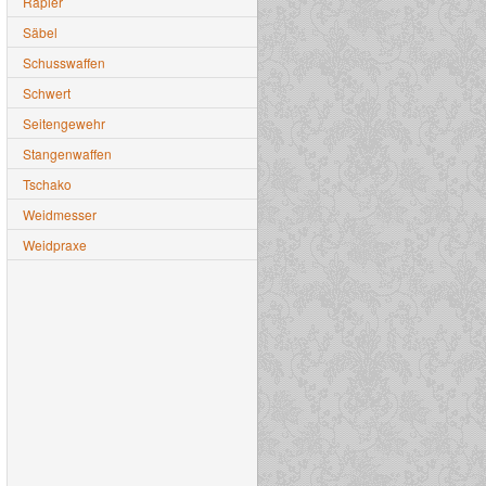
Rapier
Säbel
Schusswaffen
Schwert
Seitengewehr
Stangenwaffen
Tschako
Weidmesser
Weidpraxe