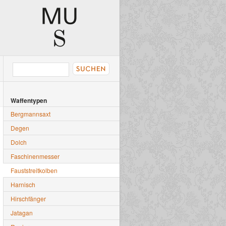
Waffentypen
Bergmannsaxt
Degen
Dolch
Faschinenmesser
Fauststreitkolben
Harnisch
Hirschfänger
Jatagan