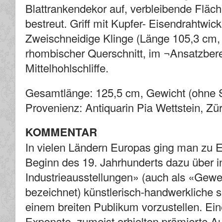
Blattrankendekor auf, verbleibende Fläc
bestreut. Griff mit Kupfer- Eisendrahtwi
Zweischneidige Klinge (Länge 105,3 cm, 
rhombischer Querschnitt, im ¬Ansatzbere
Mittelhohlschliffe.
Gesamtlänge: 125,5 cm, Gewicht (ohne 
Provenienz: Antiquarin Pia Wettstein, Zü
KOMMENTAR
In vielen Ländern Europas ging man zu 
Beginn des 19. Jahrhunderts dazu über i
Industrieausstellungen» (auch als «Gew
bezeichnet) künstlerisch-handwerkliche s
einem breiten Publikum vorzustellen. Eine
Exponate, zumeist erhielten prämierte A