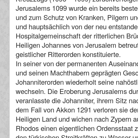
Jerusalems 1099 wurde ein bereits best
und zum Schutz von Kranken, Pilgern un
und hauptsächlich von der neu entstand
Hospitalgemeinschaft der ritterlichen B
Heiligen Johannes von Jerusalem betreut
geistlicher Ritterorden konstituierte.
In seiner von der permanenten Auseinan
und seinen Machthabern geprägten Gesc
Johanniterorden wiederholt seine nahöst
wechseln. Die Eroberung Jerusalems dur
veranlasste die Johanniter, ihrem Sitz n
dem Fall von Akkon 1291 verloren sie den
Heiligen Land und wichen nach Zypern au
Rhodos einen eigentlichen Ordensstaat zu
den türkischen Streitkräften zu Wasser u