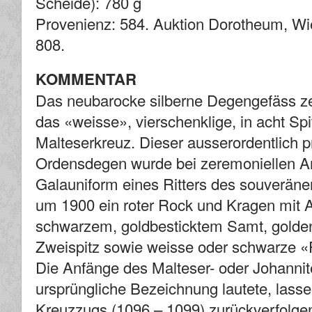
Scheide): 780 g
Provenienz: 584. Auktion Dorotheum, Wien
808.
KOMMENTAR
Das neubarocke silberne Degengefäss zei
das «weisse», vierschenklige, in acht S
Malteserkreuz. Dieser ausserordentlich p
Ordensdegen wurde bei zeremoniellen An
Galauniform eines Ritters des souverän
um 1900 ein roter Rock und Kragen mit 
schwarzem, goldbesticktem Samt, golden
Zweispitz sowie weisse oder schwarze «
Die Anfänge des Malteser- oder Johannit
ursprüngliche Bezeichnung lautete, lassen
Kreuzzugs (1096 – 1099) zurückverfolge